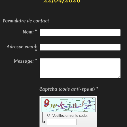
22/04/2026
Formulaire de contact
Nom:
*
Adresse email:
*
Message:
*
Captcha (code anti-spam) *
↺
Veuillez entrer le code.